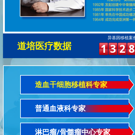
异基因移植案
道培医疗数据
1
3
2
8
造血干细胞移植科专家
普通血液科专家
淋巴瘤/骨髓瘤中心专家