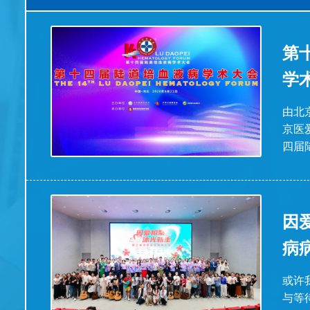
第
学
由北
京医
四届
因
病
​或
与等