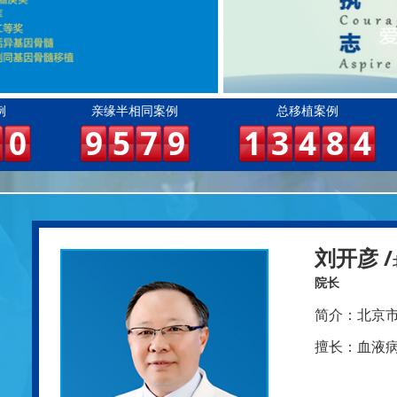
例
亲缘半相同案例
总移植案例
0
9
5
7
9
1
3
4
8
4
刘开彦 /
院长
简介：
北京
擅长：
血液