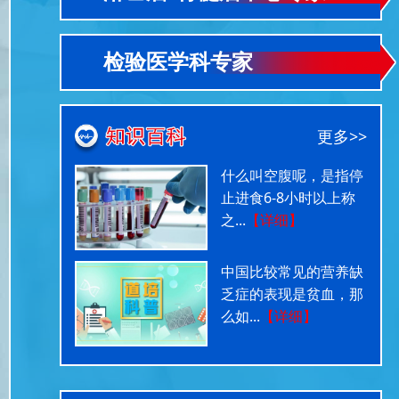
检验医学科专家
更多>>
什么叫空腹呢，是指停
止进食6-8小时以上称
之...
【详细】
中国比较常见的营养缺
乏症的表现是贫血，那
么如...
【详细】