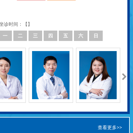
坐诊时间：【】
一
二
三
四
五
六
日
查看更多>>