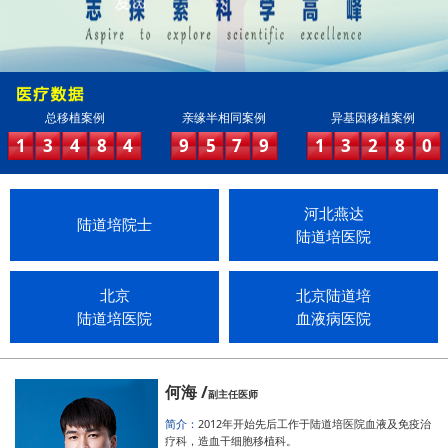
总移植案例
亲缘半相同案例
异基因移植案例
1
3
4
8
4
9
5
7
9
1
3
2
8
0
河北燕达
陆道培院士
陆道培医院
北京
北京陆道培
陆道培医院
血液病医院
何海 /
副主任医师
简介：
2012年开始先后工作于陆道培医院血液及免疫治
疗科，造血干细胞移植科。