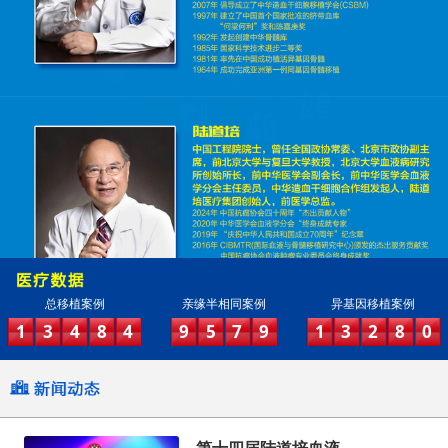
总移植案例
亲缘半相同案例
异基因移植案例
1
3
4
8
4
9
5
7
9
1
3
2
8
0
第十四届陆道培血液...