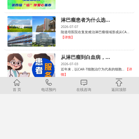
淋巴瘤患者为什么选...
2026-07-07
陆道培医院在复发难治淋巴瘤领域形成从CA...
【详情】
从淋巴瘤到白血病，...
2026-07-03
近年来，以CAR-T细胞治疗为代表的细胞...
【详
情】
首 页
电话预约
在线咨询
返回顶部
«
1
2
3
4
5
6
7
8
...
98
99
»