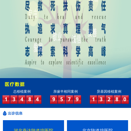
总移植案例
亲缘半相同案例
异基因移植案例
1
3
4
8
4
9
5
7
9
1
3
2
8
0
河北燕达陆道培医院
北京陆道培医院