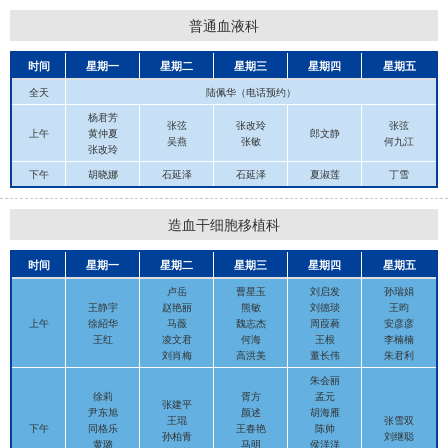
普通血液科
时间
星期一
星期二
星期三
星期四
星期五
全天
陆佩华（电话预约）
杨君芳
张弦
张改玲
张弦
上午
黄仲夏
郎文静
吴燕
张敏
何九江
张改玲
下午
胡晓娜
石延泽
石延泽
夏淑莲
丁雪
造血干细胞移植科
时间
星期一
星期二
星期三
星期四
星期五
卢岳
曹星玉
刘启发
孙瑞娟
王静宇
赵艳丽
熊敏
刘德琰
王昀
上午
徐紹华
马薇
魏志杰
周葭蕤
安彦彦
王红
凌文君
何海
王根
李楠楠
刘肖梅
高洪美
董长伟
朱君利
朱会丽
徐莉
胥方
孟元
张建平
尹东旭
颜述
胡海雁
王琨
张雪双
下午
同格乐
王春艳
陈帅
孙柏青
刘继聪
黄璐
马明
侯洋洋