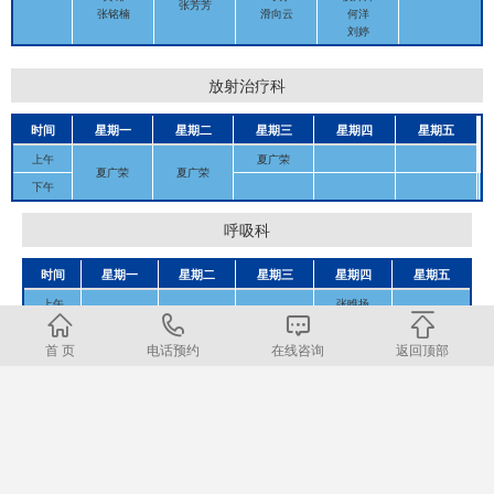
张芳芳
张铭楠
滑向云
何洋
刘婷
放射治疗科
时间
星期一
星期二
星期三
星期四
星期五
上午
夏广荣
夏广荣
夏广荣
下午
呼吸科
时间
星期一
星期二
星期三
星期四
星期五
上午
张睢扬
首 页
电话预约
在线咨询
返回顶部
营养科
时间
星期一
星期二
星期三
星期四
星期五
全天
李彦利