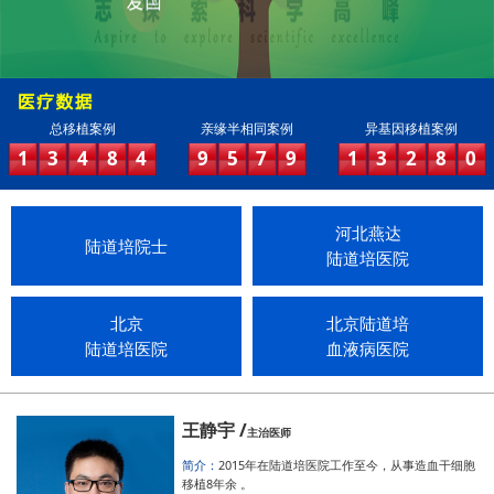
总移植案例
亲缘半相同案例
异基因移植案例
1
3
4
8
4
9
5
7
9
1
3
2
8
0
河北燕达
陆道培院士
陆道培医院
北京
北京陆道培
陆道培医院
血液病医院
王静宇 /
主治医师
简介：
2015年在陆道培医院工作至今，从事造血干细胞
移植8年余 。