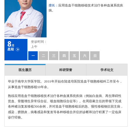
擅长：
应用造血干细胞移植技术治疗各种血液系统疾
病。
8
坐诊时间：
月
上午
星期
一
二
三
四
五
六
日
医生履历
科研荣誉
学术论文
毕业于南华大学医学院。
年开始在陆道培医院造血干细胞移植科工作至今，
2015
从事造血干细胞移植
年余。
10
熟练应用造血干细胞移植技术治疗各种血液系统疾病（例如白血病、再生障碍性
贫血、骨髓增生异常综合征、噬血细胞综合征等）。在周葭蕤主任的带领下完成
各种难治复发移植3
余例，并对造血干细胞移植后的急、慢性移植物抗宿主病，
00
感染，膀胱炎，病毒感染和复发等各种移植合并症的诊断和治疗积累了一定临床
诊疗经验。