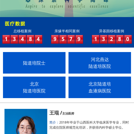
总移植案例
亲缘半相同案例
异基因移植案例
1
3
4
8
4
9
5
7
9
1
3
2
8
0
河北燕达
陆道培院士
陆道培医院
北京
北京陆道培
陆道培医院
血液病医院
王琨 /
主治医师
简介：
2018年毕业于山西医科大学临床医学专业，同时
完成住院医师规范化培训，并获得内科学硕士学位。