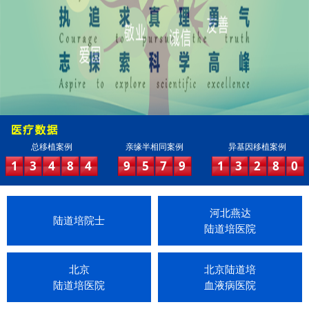
总移植案例
亲缘半相同案例
异基因移植案例
1
3
4
8
4
9
5
7
9
1
3
2
8
0
河北燕达
陆道培院士
陆道培医院
北京
北京陆道培
陆道培医院
血液病医院