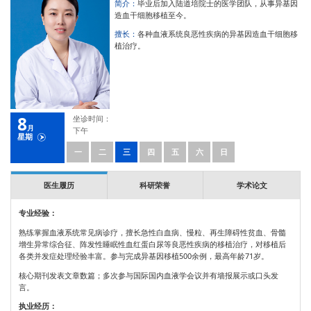
简介：
毕业后加入陆道培院士的医学团队，从事异基因
造血干细胞移植至今。
擅长：
各种血液系统良恶性疾病的异基因造血干细胞移
植治疗。
8
坐诊时间：
月
下午
星期
一
二
三
四
五
六
日
医生履历
科研荣誉
学术论文
专业经验：
熟练掌握血液系统常见病诊疗，擅长急性白血病、慢粒、再生障碍性贫血、骨髓
增生异常综合征、阵发性睡眠性血红蛋白尿等良恶性疾病的移植治疗，对移植后
各类并发症处理经验丰富。参与完成异基因移植500余例，最高年龄71岁。
核心期刊发表文章数篇；多次参与国际国内血液学会议并有墙报展示或口头发
言。
执业经历：