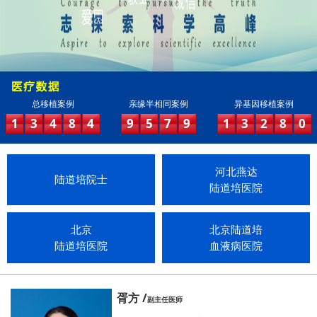
总移植案例
亲缘半相同案例
异基因移植案例
1
3
4
8
4
9
5
7
9
1
3
2
8
0
河北燕达
陆道培院士
陆道培医院
北京
北京陆道培
陆道培医院
血液病医院
胥方 /
副主任医师