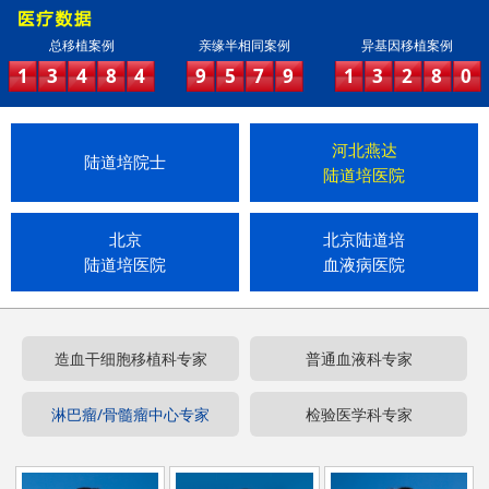
总移植案例
亲缘半相同案例
异基因移植案例
1
3
4
8
4
9
5
7
9
1
3
2
8
0
河北燕达
陆道培院士
陆道培医院
北京
北京陆道培
陆道培医院
血液病医院
造血干细胞移植科专家
普通血液科专家
淋巴瘤/骨髓瘤中心专家
检验医学科专家