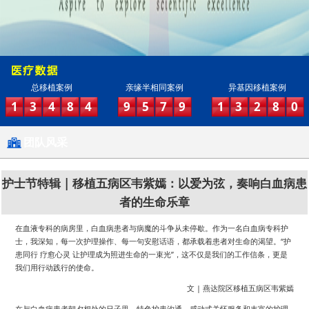
总移植案例
亲缘半相同案例
异基因移植案例
1
3
4
8
4
9
5
7
9
1
3
2
8
0
团队风采
护士节特辑 | 移植五病区韦紫嫣：以爱为弦，奏响白血病患
者的生命乐章
在血液专科的病房里，白血病患者与病魔的斗争从未停歇。作为一名白血病专科护
士，我深知，每一次护理操作、每一句安慰话语，都承载着患者对生命的渴望。“护
患同行 疗愈心灵 让护理成为照进生命的一束光”，这不仅是我们的工作信条，更是
我们用行动践行的使命。
文 | 燕达院区移植五病区韦紫嫣
在与白血病患者朝夕相处的日子里，特色护患沟通、感动式关怀服务和丰富的护理