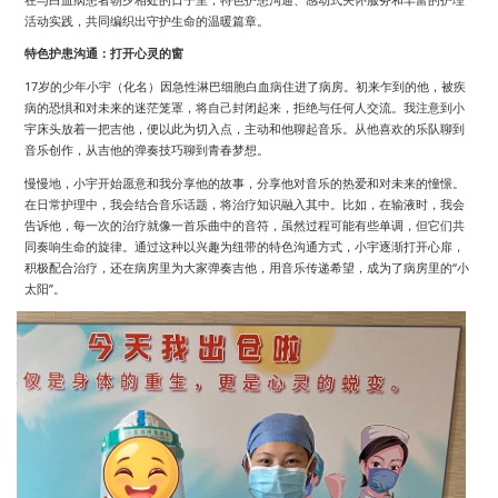
活动实践，共同编织出守护生命的温暖篇章。
特色护患沟通：打开心灵的窗
17岁的少年小宇（化名）因急性淋巴细胞白血病住进了病房。初来乍到的他，被疾
病的恐惧和对未来的迷茫笼罩，将自己封闭起来，拒绝与任何人交流。我注意到小
宇床头放着一把吉他，便以此为切入点，主动和他聊起音乐。从他喜欢的乐队聊到
音乐创作，从吉他的弹奏技巧聊到青春梦想。
慢慢地，小宇开始愿意和我分享他的故事，分享他对音乐的热爱和对未来的憧憬。
在日常护理中，我会结合音乐话题，将治疗知识融入其中。比如，在输液时，我会
告诉他，每一次的治疗就像一首乐曲中的音符，虽然过程可能有些单调，但它们共
同奏响生命的旋律。通过这种以兴趣为纽带的特色沟通方式，小宇逐渐打开心扉，
积极配合治疗，还在病房里为大家弹奏吉他，用音乐传递希望，成为了病房里的“小
太阳”。