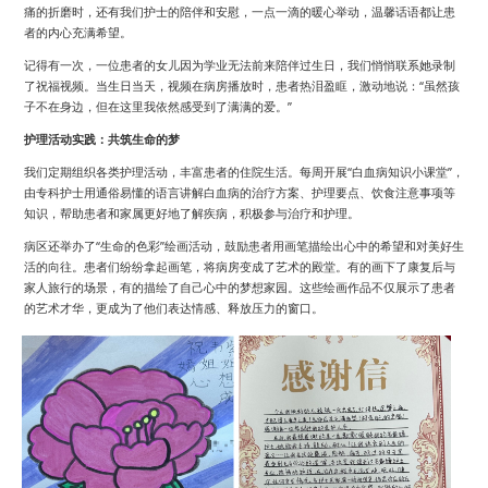
痛的折磨时，还有我们护士的陪伴和安慰，一点一滴的暖心举动，温馨话语都让患
者的内心充满希望。
记得有一次，一位患者的女儿因为学业无法前来陪伴过生日，我们悄悄联系她录制
了祝福视频。当生日当天，视频在病房播放时，患者热泪盈眶，激动地说：“虽然孩
子不在身边，但在这里我依然感受到了满满的爱。”
护理活动实践：共筑生命的梦
我们定期组织各类护理活动，丰富患者的住院生活。每周开展“白血病知识小课堂”，
由专科护士用通俗易懂的语言讲解白血病的治疗方案、护理要点、饮食注意事项等
知识，帮助患者和家属更好地了解疾病，积极参与治疗和护理。
病区还举办了“生命的色彩”绘画活动，鼓励患者用画笔描绘出心中的希望和对美好生
活的向往。患者们纷纷拿起画笔，将病房变成了艺术的殿堂。有的画下了康复后与
家人旅行的场景，有的描绘了自己心中的梦想家园。这些绘画作品不仅展示了患者
的艺术才华，更成为了他们表达情感、释放压力的窗口。