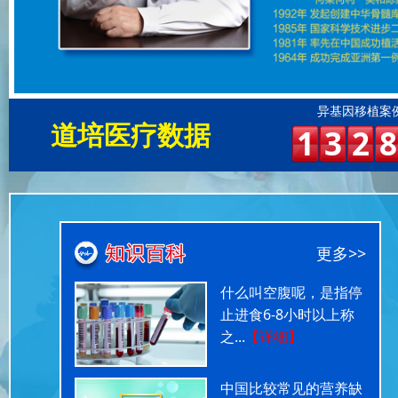
异基因移植案
道培医疗数据
1
3
2
8
更多>>
什么叫空腹呢，是指停
止进食6-8小时以上称
之...
【详细】
中国比较常见的营养缺