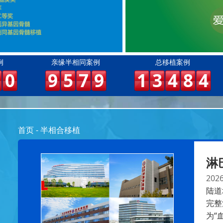
例
亲缘半相同案例
总移植案例
0
9
5
7
9
1
3
4
8
4
首页
-
半相合移植
淋
2026
陆道
完整
为“