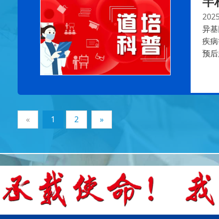
半
2025
异基
疾病
预后
«
1
2
»