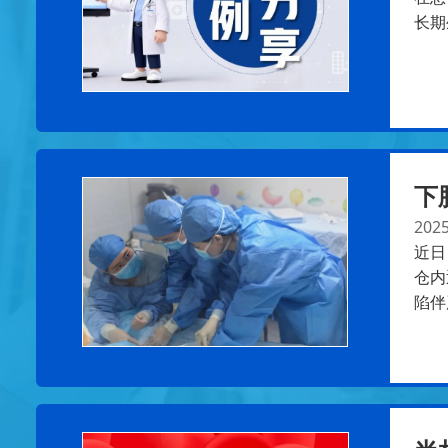
长期
下
2025
近日
仓内
陷伴