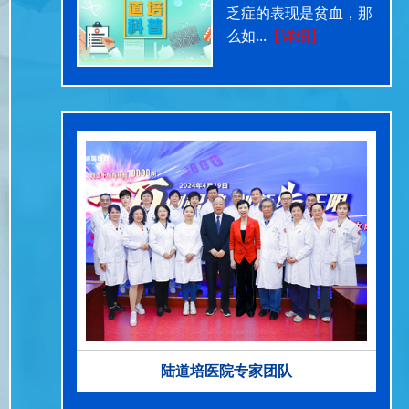
乏症的表现是贫血，那
么如...
【详细】
陆道培医院专家团队