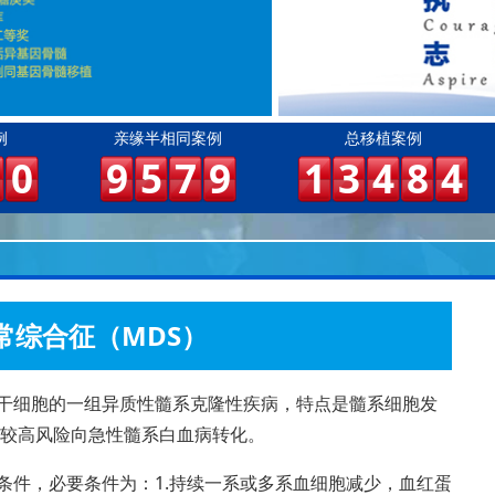
例
亲缘半相同案例
总移植案例
0
9
5
7
9
1
3
4
8
4
常综合征（MDS）
血干细胞的一组异质性髓系克隆性疾病，特点是髓系细胞发
较高风险向急性髓系白血病转化。
条件，必要条件为：1.持续一系或多系血细胞减少，血红蛋