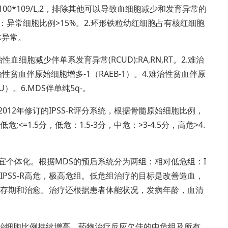
板小于100*109/L,2，排除其他可以导致血细胞减少和发育异常的
：异常细胞比例>15%。2.环形铁粒幼红细胞占有核红细胞
色体异常。
性血细胞减少伴单系发育异常(RCUD):RA,RN,RT。2.难治
性贫血伴原始细胞增多-1（RAEB-1）。4.难治性贫血伴原
U）。6.MDS伴单纯5q-。
012年修订的IPSS-R评分系统，根据骨髓原始细胞比例，
1.5分，低危：1.5-3分，中危：>3-4.5分，高危>4.
宜个体化。根据MDS的预后系统分为两组：相对低危组：I
：IPSS-R高危，极高危组。低危组治疗的目标是改善造血，
存期和治愈。治疗还根据患者体能状况，发病年龄，血清
原始细胞比例持续增高，药物治疗反应欠佳的中危组及所有