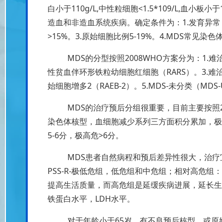
白小于110g/L,中性粒细胞<1.5*109/L,血小
造血和非造血系统疾病。确定条件为：1.发育异常
>15%。3.原始细胞比例5-19%。4.MDS常见染
MDS的分型按照2008WHO方案分为：1.难治
性贫血伴环形铁粒幼细胞红细胞（RARS）。3.难治
始细胞增多2（RAEB-2）。5.MDS-未分类（MDS-
MDS的治疗预后分组很重要，目前主要按照2
染色体核型，血细胞减少系列三方面积分累加，极低危;<=
5-6分，极高危>6分。
MDS患者自然病程和预后差异性很大，治疗
PSS-R-极低危组，低危组和中危组；相对高危组
提高生活质量，而高危组是延缓疾病进展，延长生
铁蛋白水平，LDH水平。
对于年龄小于65岁，有不良预后核型，或