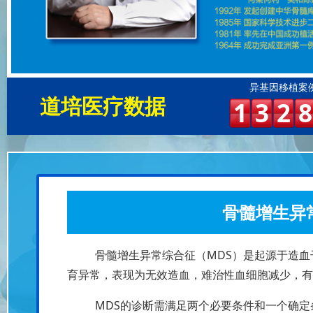
异基因移植案
道培医疗数据
1
3
2
8
骨髓增生异
骨髓增生异常综合征（MDS）是起源于造
育异常，表现为无效造血，难治性血细胞减少，有
MDS的诊断需满足两个必要条件和一个确定