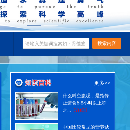
搜索内容
更多>>
什么叫空腹呢，是指停
止进食6-8小时以上称
之...
【详细】
中国比较常见的营养缺