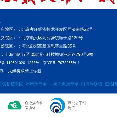
址
庄院区）：北京亦庄经济技术开发区同济南路22号
义院区）：北京顺义区高丽营镇顺于路120号
郊院区）：河北燕郊高新区思菩兰路35号
：上海市闵行区临港浦江科技城绿洲环路790号2幢
 11030102011255号
京ICP备17072288号-1
容，未经授权禁止转载
骨髓移植医院
淋巴瘤专家
儿童白血病专家
白血病移植
燕达
血液病专科
湖北省干细
医协体
胞库