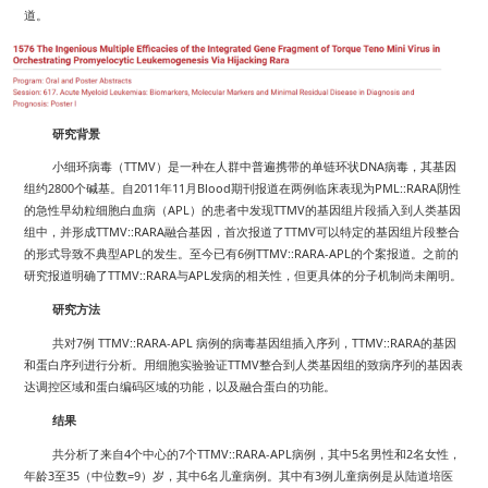
道。
研究背景
TTMV
DNA
小细环病毒（
）是一种在人群中普遍携带的单链环状
病毒，其基因
2800
2011
11
Blood
PML::RARA
组约
个碱基。自
年
月
期刊报道在两例临床表现为
阴性
APL
TTMV
的急性早幼粒细胞白血病（
）的患者中发现
的基因组片段插入到人类基因
TTMV::RARA
TTMV
组中，并形成
融合基因，首次报道了
可以特定的基因组片段整合
APL
6
TTMV::RARA-APL
的形式导致不典型
的发生。至今已有
例
的个案报道。之前的
TTMV::RARA
APL
研究报道明确了
与
发病的相关性，但更具体的分子机制尚未阐明。
研究方法
7
TTMV::RARA-APL
TTMV::RARA
共对
例
病例的病毒基因组插入序列，
的基因
TTMV
和蛋白序列进行分析。用细胞实验验证
整合到人类基因组的致病序列的基因表
达调控区域和蛋白编码区域的功能，以及融合蛋白的功能。
结果
4
7
TTMV::RARA-APL
5
2
共分析了来自
个中心的
个
病例，其中
名男性和
名女性，
3
35
=9
6
3
年龄
至
（中位数
）岁，其中
名儿童病例。其中有
例儿童病例是从陆道培医