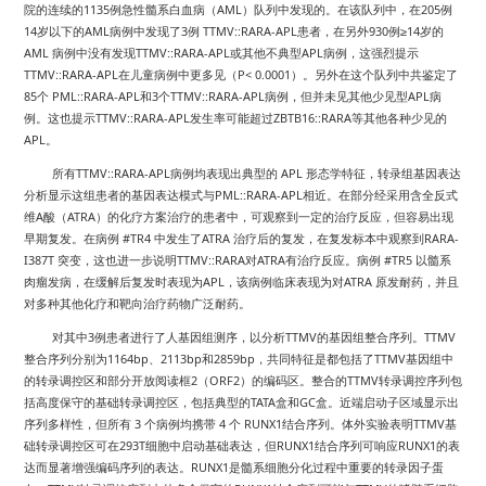
1135
AML
205
院的连续的
例急性髓系白血病（
）队列中发现的。在该队列中，在
例
14
AML
3
TTMV::RARA-APL
930
≥14
岁以下的
病例中发现了
例
患者，在另外
例
岁的
AML
TTMV::RARA-APL
APL
病例中没有发现
或其他不典型
病例，这强烈提示
TTMV::RARA-APL
P< 0.0001
在儿童病例中更多见（
）。另外在这个队列中共鉴定了
85
PML::RARA-APL
3
TTMV::RARA-APL
APL
个
和
个
病例，但并未见其他少见型
病
TTMV::RARA-APL
ZBTB16::RARA
例。这也提示
发生率可能超过
等其他各种少见的
APL
。
TTMV::RARA-APL
APL
所有
病例均表现出典型的
形态学特征，转录组基因表达
PML::RARA-APL
分析显示这组患者的基因表达模式与
相近。在部分经采用含全反式
A
ATRA
维
酸（
）的化疗方案治疗的患者中，可观察到一定的治疗反应，但容易出现
#TR4
ATRA
RARA-
早期复发。在病例
中发生了
治疗后的复发，在复发标本中观察到
I387T
TTMV::RARA
ATRA
#TR5
突变，这也进一步说明
对
有治疗反应。病例
以髓系
APL
ATRA
肉瘤发病，在缓解后复发时表现为
，该病例临床表现为对
原发耐药，并且
对多种其他化疗和靶向治疗药物广泛耐药。
3
TTMV
TTMV
对其中
例患者进行了人基因组测序，以分析
的基因组整合序列。
1164bp
2113bp
2859bp
TTMV
整合序列分别为
、
和
，共同特征是都包括了
基因组中
2
ORF2
TTMV
的转录调控区和部分开放阅读框
（
）的编码区。整合的
转录调控序列包
TATA
GC
括高度保守的基础转录调控区，包括典型的
盒和
盒。近端启动子区域显示出
3
4
RUNX1
TTMV
序列多样性，但所有
个病例均携带
个
结合序列。体外实验表明
基
293T
RUNX1
RUNX1
础转录调控区可在
细胞中启动基础表达，但
结合序列可响应
的表
RUNX1
达而显著增强编码序列的表达。
是髓系细胞分化过程中重要的转录因子蛋