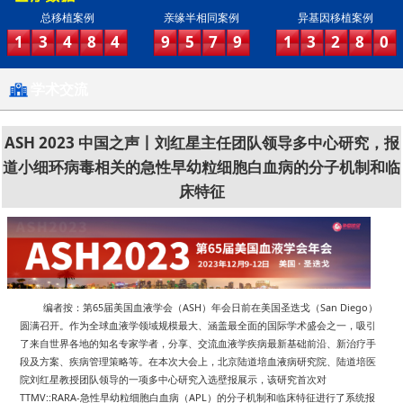
总移植案例
亲缘半相同案例
异基因移植案例
1
3
4
8
4
9
5
7
9
1
3
2
8
0
学术交流
ASH 2023 中国之声丨刘红星主任团队领导多中心研究，报
道小细环病毒相关的急性早幼粒细胞白血病的分子机制和临
床特征
65
ASH
San Diego
编者按：第
届美国血液学会（
）年会日前在美国圣迭戈（
）
圆满召开。作为全球血液学领域规模最大、涵盖最全面的国际学术盛会之一，吸引
了来自世界各地的知名专家学者，分享、交流血液学疾病最新基础前沿、新治疗手
段及方案、疾病管理策略等。在本次大会上，北京陆道培血液病研究院、陆道培医
院刘红星教授团队领导的一项多中心研究入选壁报展示，该研究首次对
TTMV::RARA-
APL
急性早幼粒细胞白血病（
）的分子机制和临床特征进行了系统报