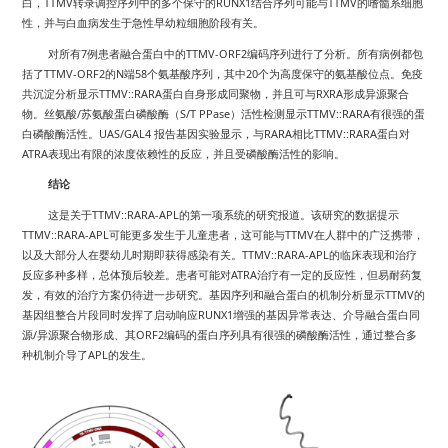
TTMV
RUNX1
TTMV
白，
转录调控序列中的多个保守的
结合序列可能与
的嗜髓系细胞
性，并与白血病发生于急性早幼粒细胞阶段有关。
7
TTMV-ORF2
对所有
例患者融合蛋白中的
编码序列进行了分析。所有病例都包
TTMV-ORF2
N
58
20
括了
的
端
个氨基酸序列，其中
个为高度保守的氨基酸位点。免疫
TTMV::RARA
RXRA
共沉淀分析显示
蛋白自身形成同聚物，并且可与
形成异源聚合
/
S/T PPase
TTMV::RARA
物。丝氨酸
苏氨酸蛋白磷酸酶（
）活性检测显示
有很强的蛋
UAS/GAL4
RARA
TTMV::RARA
白磷酸酶活性。
报告基因实验显示，与
相比
蛋白对
ATRA
表现出有限的浓度依赖性的反应，并且受磷酸酶活性的影响。
结论
TTMV::RARA-APL
这是关于
的第一项系统的研究报道。该研究的数据提示
TTMV::RARA-APL
TTMV
可能更多发生于儿童患者，这可能与
在人群中的广泛携带，
TTMV::RARA-APL
以及大部分人在婴幼儿时期即获得感染有关。
的临床表现和治疗
ATRA
反应多种多样，总体预后较差。患者可能对
治疗有一定的反应性，但易耐药复
TTMV
发，有效的治疗方案仍待进一步研究。基因序列和融合蛋白的机制分析显示
的
RUNX1
基因组整合片段同时发挥了启动响应
增强的基因异常表达、介导融合蛋白同
/
ORF2
源
异源聚合物形成、其
编码的蛋白序列具有很强的磷酸酶活性，通过整合多
APL
种机制介导了
的发生。