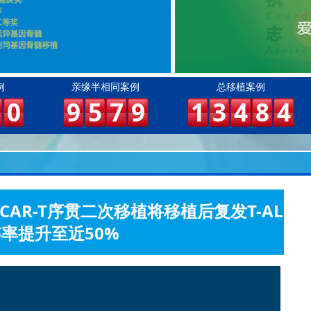
例
亲缘半相同案例
总移植案例
0
9
5
7
9
1
3
4
8
4
7 CAR-T序贯二次移植将移植后复发T-AL
存率提升至近50%