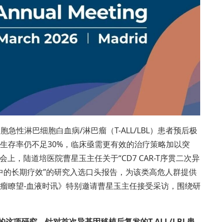
细胞急性淋巴细胞白血病/淋巴瘤（T-ALL/LBL）患者预后极
生存率仍不足30%，临床亟需更有效的治疗策略加以突
会上，陆道培医院曹星玉主任关于“CD7 CAR-T序贯二次异
BL中的长期疗效”的研究入选口头报告，为该类高危人群提供
瘤瞭望-血液时讯》特别邀请曹星玉主任接受采访，围绕研
这项研究，针对首次异基因移植后复发的T-ALL/LBL患