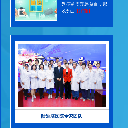
乏症的表现是贫血，那
么如...
【详细】
陆道培医院专家团队