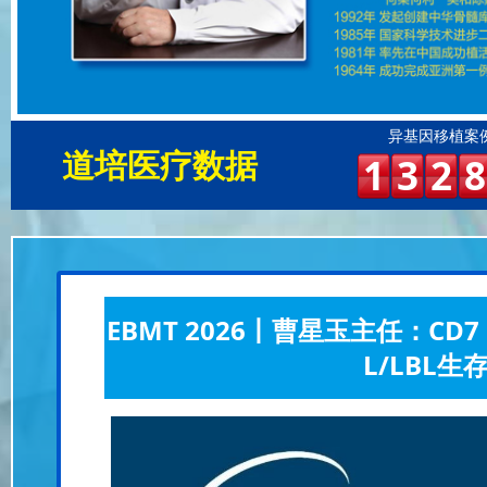
异基因移植案
道培医疗数据
1
3
2
8
EBMT 2026丨曹星玉主任：CD
L/LBL生