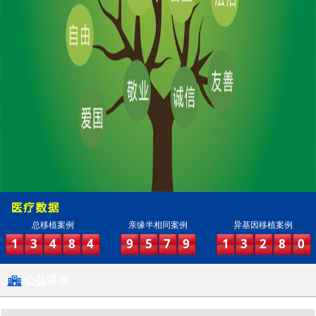
总移植案例
亲缘半相同案例
异基因移植案例
1
3
4
8
4
9
5
7
9
1
3
2
8
0
公益讲座