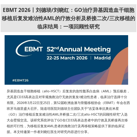
EBMT 2026丨刘德琰/刘晓红：GO治疗异基因造血干细胞
移植后复发难治性AML的疗效分析及桥接二次/三次移植的
临床结局：一项回顾性研究
异基因造血干细胞移植（allo-HSCT）后复发的急性髓系白血病（AML）预后极差，
尤其是CD33高表达且对常规挽救治疗无效的复发/难治性患者，临床治疗选择十分
有限。2026年3月22日至25日，第52届欧洲血液与骨髓移植协会（EBMT）年会在西
班牙马德里盛大召开。陆道培医院刘德琰主任团队关于“吉妥珠单抗奥佐米星
（GO）治疗移植后复发难治性AML并桥接二次/三次allo-HSCT的回顾性研究”入选
大会壁报交流。该研究系统评估了GO在CD33高表达患者中的疗效及其桥接再次移
植的可行性，为移植后复发AML患者的挽救治疗及再移植策略提供了新的临床证
据。本文特邀第一作者刘晓红医生对研究内容进行分享。