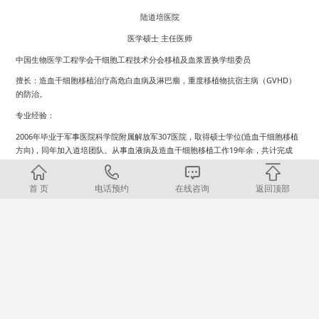
陆道培医院
医学硕士 主任医师
中国生物医学工程学会干细胞工程技术分会移植及血浆置换学组委员
擅长：造血干细胞移植治疗高危白血病及淋巴瘤，重度移植物抗宿主病（GVHD）
的防治。
专业经验：
2006年毕业于军事医院科学院附属解放军307医院，取得硕士学位(造血干细胞移植
方向)，同年加入道培团队。从事血液病及造血干细胞移植工作19年余，共计完成
1200余例造血干细胞移植术，半相合移植最大年龄74岁，最小年龄1岁噬血细胞综
合征。
首 页
电话预约
在线咨询
返回顶部
深耕异基因造血干细胞移植治疗各类恶性血液病：如急性髓系白血病（AML）、急
性淋巴细胞白血病（ALL）、骨髓增生异常综合征（MDS）、难治复发非霍奇金淋
巴瘤（NHL）等。以及异基因造血干细胞移植治疗各类非恶性血液疾病：如范可尼
贫血（Fanconi）、先天性角化不良（DC）、先天性纯红细胞再生障碍性贫血、获
得性重型再生障碍性贫血（SAA）、阵发性睡眠性血红蛋白尿（PNH）等。对CART
桥接首次或二次移植、三次移植技术积累了丰富经验。
较早开展异基因造血干细胞移植治疗多种罕见病工作，包括家族性噬血细胞综合征
（FHL）、慢性活动性EBV感染（CAEBV）、朗格汉斯组织细胞增多症（LCH）、X
连锁慢性肉芽肿（CGD）、先天性免疫缺陷、母细胞性浆细胞样树突细胞肿瘤