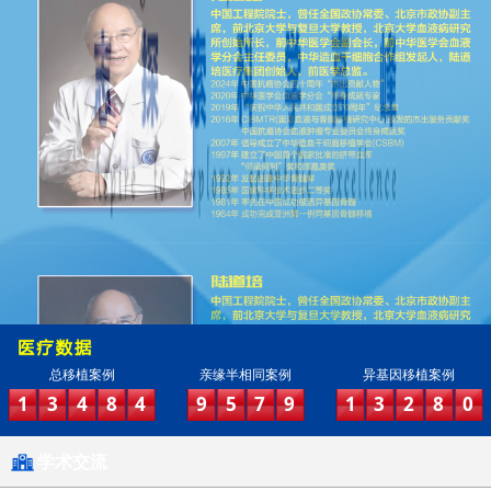
总移植案例
亲缘半相同案例
异基因移植案例
1
3
4
8
4
9
5
7
9
1
3
2
8
0
学术交流