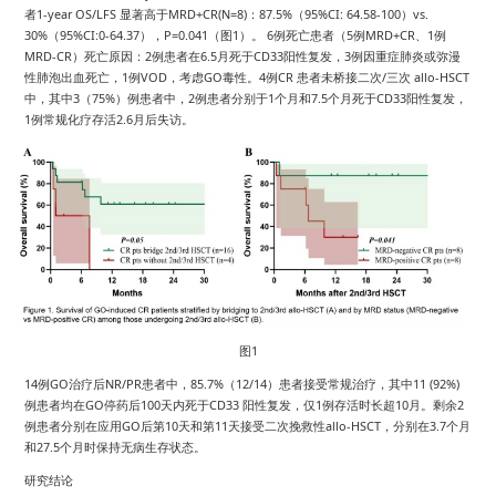
者1-year OS/LFS 显著高于MRD+CR(N=8)：87.5%（95%CI: 64.58-100）vs.
30%（95%CI:0-64.37），P=0.041（图1）。 6例死亡患者（5例MRD+CR、1例
MRD-CR）死亡原因：2例患者在6.5月死于CD33阳性复发，3例因重症肺炎或弥漫
性肺泡出血死亡，1例VOD，考虑GO毒性。4例CR 患者未桥接二次/三次 allo-HSCT
中，其中3（75%）例患者中，2例患者分别于1个月和7.5个月死于CD33阳性复发，
1例常规化疗存活2.6月后失访。
图1
14例GO治疗后NR/PR患者中，85.7%（12/14）患者接受常规治疗，其中11 (92%)
例患者均在GO停药后100天内死于CD33 阳性复发，仅1例存活时长超10月。剩余2
例患者分别在应用GO后第10天和第11天接受二次挽救性allo-HSCT，分别在3.7个月
和27.5个月时保持无病生存状态。
研究结论