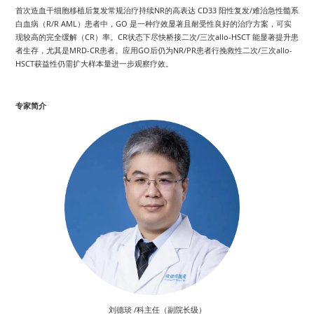
首次造血干细胞移植后复发常规治疗持续NR的高表达 CD33 阳性复发/难治急性髓系
白血病（R/R AML）患者中，GO 是一种疗效显著且耐受性良好的治疗方案，可实
现较高的完全缓解（CR）率。CR状态下尽快桥接二次/三次allo-HSCT 能显著提升患
者生存，尤其是MRD-CR患者。应用GO后仍为NR/PR患者行挽救性二次/三次allo-
HSCT获益性仍需扩大样本量进一步观察疗效。
专家简介
刘德琰 /科主任（副院长级）