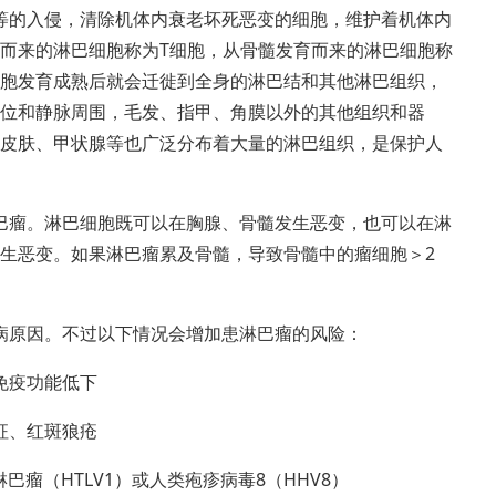
等的入侵，清除机体内衰老坏死恶变的细胞，维护着机体内
而来的淋巴细胞称为T细胞，从骨髓发育而来的淋巴细胞称
细胞发育成熟后就会迁徙到全身的淋巴结和其他淋巴组织，
位和静脉周围，毛发、指甲、角膜以外的其他组织和器
皮肤、甲状腺等也广泛分布着大量的淋巴组织，是保护人
巴瘤。淋巴细胞既可以在胸腺、骨髓发生恶变，也可以在淋
生恶变。如果淋巴瘤累及骨髓，导致骨髓中的瘤细胞＞2
病原因。不过以下情况会增加患淋巴瘤的风险：
免疫功能低下
征、红斑狼疮
巴瘤（HTLV1）或人类疱疹病毒8（HHV8）