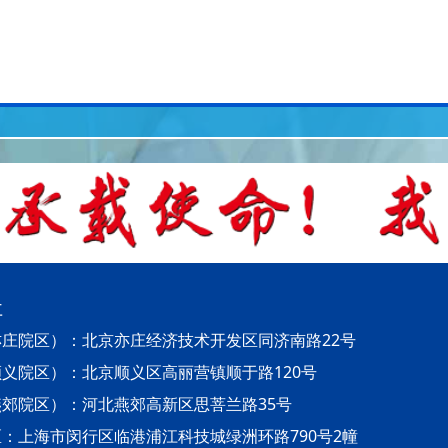
址
庄院区）：北京亦庄经济技术开发区同济南路22号
义院区）：北京顺义区高丽营镇顺于路120号
郊院区）：河北燕郊高新区思菩兰路35号
：上海市闵行区临港浦江科技城绿洲环路790号2幢