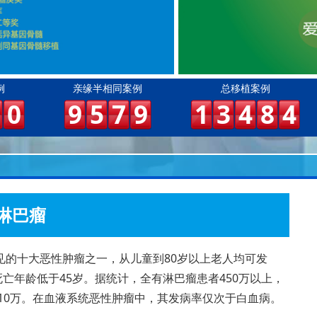
例
亲缘半相同案例
总移植案例
0
9
5
7
9
1
3
4
8
4
淋巴瘤
见的十大恶性肿瘤之一，从儿童到80岁以上老人均可发
死亡年龄低于45岁。据统计，全有淋巴瘤患者450万以上，
84/10万。在血液系统恶性肿瘤中，其发病率仅次于白血病。