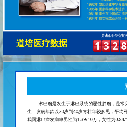
异基因移植案
道培医疗数据
1
3
2
8
淋巴瘤是发生于淋巴系统的恶性肿瘤，是常
生，发病年龄以20岁到40岁青壮年较多见，平均
我国淋巴瘤发病率男性为1.39/10万，女性为0.