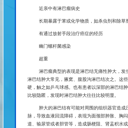
近亲中有淋巴瘤病史
长期暴露于苯或化学物质，如杀虫剂和除草
有通过放射手段治疗癌症的经历
幽门螺杆菌感染
超重
淋巴瘤典型的表现是淋巴结无痛性肿大，发
淋巴结肿大常见，腋窝、腹股沟淋巴结次之。这些
硬，触之如乒乓球感。也有患者以深部的淋巴结肿
比较隐匿，发现时淋巴结肿大往往比较明显。
肿大的淋巴结有可能对周围的组织器官造成
脉，导致血液回流障碍，表现为面颈部肿胀、胸闷
道、输尿管或者胆管等，造成肠梗阻、肾盂积水或