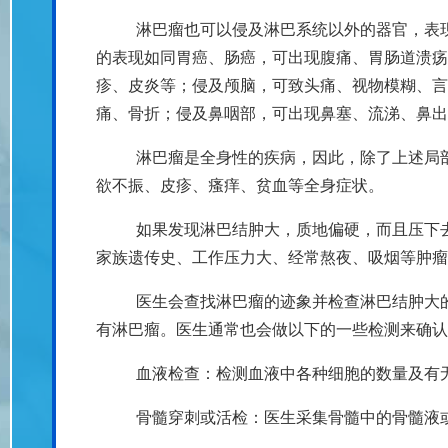
淋巴瘤也可以侵及淋巴系统以外的器官，表
的表现如同胃癌、肠癌，可出现腹痛、胃肠道溃疡
疹、皮炎等；侵及颅脑，可致头痛、视物模糊、言
痛、骨折；侵及鼻咽部，可出现鼻塞、流涕、鼻出
淋巴瘤是全身性的疾病，因此，除了上述局
欲不振、皮疹、瘙痒、贫血等全身症状。
如果发现淋巴结肿大，质地偏硬，而且压下
家族遗传史、工作压力大、经常熬夜、吸烟等肿瘤
医生会查找淋巴瘤的迹象并检查淋巴结肿大
有淋巴瘤。医生通常也会做以下的一些检测来确认
血液检查：检测血液中各种细胞的数量及有
骨髓穿刺或活检：医生采集骨髓中的骨髓液