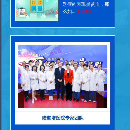
乏症的表现是贫血，那
么如...
【详细】
陆道培医院专家团队