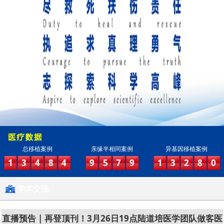
总移植案例
亲缘半相同案例
异基因移植案例
1
3
4
8
4
9
5
7
9
1
3
2
8
0
学术交流
直播预告 | 再登顶刊！3月26日19点陆道培医学团队做客医