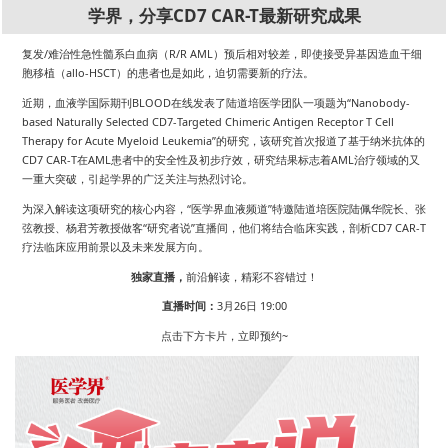
学界，分享CD7 CAR-T最新研究成果
复发/难治性急性髓系白血病（R/R AML）预后相对较差，即使接受异基因造血干细
胞移植（allo-HSCT）的患者也是如此，迫切需要新的疗法。
近期，血液学国际期刊BLOOD在线发表了陆道培医学团队一项题为“Nanobody-
based Naturally Selected CD7-Targeted Chimeric Antigen Receptor T Cell
Therapy for Acute Myeloid Leukemia”的研究，该研究首次报道了基于纳米抗体的
CD7 CAR-T在AML患者中的安全性及初步疗效，研究结果标志着AML治疗领域的又
一重大突破，引起学界的广泛关注与热烈讨论。
为深入解读这项研究的核心内容，“医学界血液频道”特邀陆道培医院陆佩华院长、张
弦教授、杨君芳教授做客“研究者说”直播间，他们将结合临床实践，剖析CD7 CAR-T
疗法临床应用前景以及未来发展方向。
独家直播，
前沿解读，精彩不容错过！
直播时间：
3月26日 19:00
点击下方卡片，立即预约~