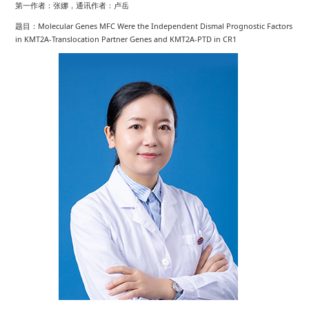
第一作者：张娜，通讯作者：卢岳
题目：Molecular Genes MFC Were the Independent Dismal Prognostic Factors
in KMT2A-Translocation Partner Genes and KMT2A-PTD in CR1