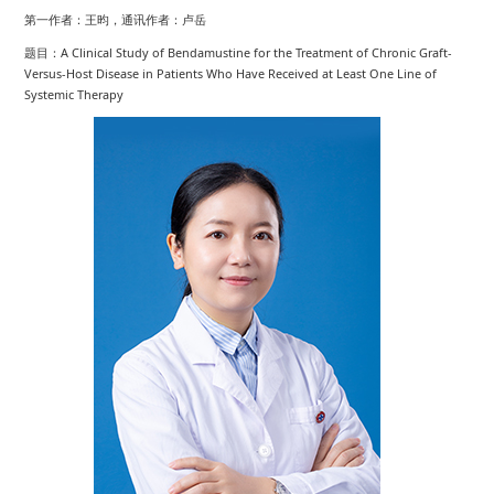
第一作者：王昀，通讯作者：卢岳
题目：A Clinical Study of Bendamustine for the Treatment of Chronic Graft-
Versus-Host Disease in Patients Who Have Received at Least One Line of
Systemic Therapy