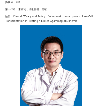
摘要号：778
第一作者：朱君利，通讯作者：熊敏
题目：Clinical Efficacy and Safety of Allogeneic Hematopoietic Stem Cell
Transplantation in Treating X-Linked Agammaglobulinemia