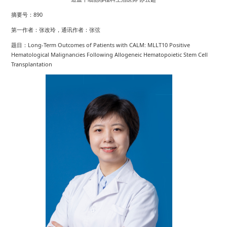
摘要号：890
第一作者：张改玲，通讯作者：张弦
题目：Long-Term Outcomes of Patients with CALM: MLLT10 Positive
Hematological Malignancies Following Allogeneic Hematopoietic Stem Cell
Transplantation