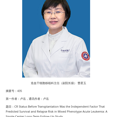
造血干细胞移植科主任（副院长级） 曹星玉
摘要号：435
第一作者：卢岳，通讯作者：卢岳
题目：CR Status Before Transplantation Was the Independent Factor That
Predicted Survival and Relapse Risk in Mixed Phenotype Acute Leukemia: A
Single-Center Long-Term Follow-Up Study