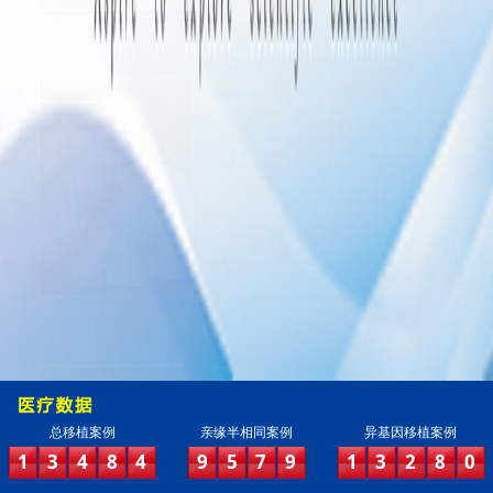
总移植案例
亲缘半相同案例
异基因移植案例
1
3
4
8
4
9
5
7
9
1
3
2
8
0