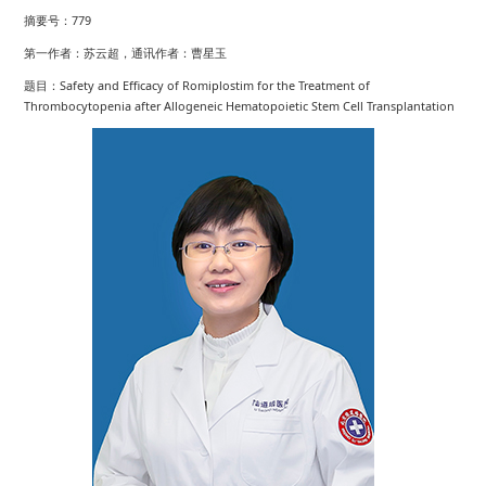
摘要号：779
第一作者：苏云超，通讯作者：曹星玉
题目：Safety and Efficacy of Romiplostim for the Treatment of
Thrombocytopenia after Allogeneic Hematopoietic Stem Cell Transplantation