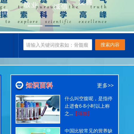
搜索内容
更多>>
什么叫空腹呢，是指停
止进食6-8小时以上称
之...
【详细】
中国比较常见的营养缺