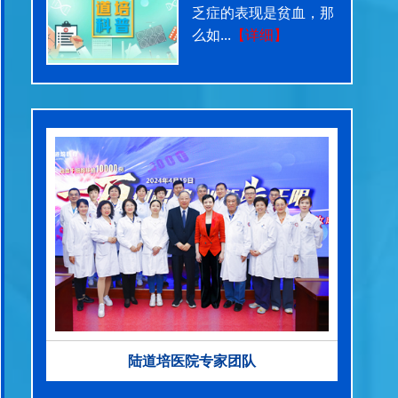
乏症的表现是贫血，那
么如...
【详细】
陆道培医院专家团队