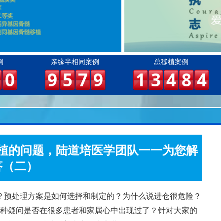
例
亲缘半相同案例
总移植案例
0
9
5
7
9
1
3
4
8
4
植的问题，陆道培医学团队一一为您解
答（二）
？预处理方案是如何选择和制定的？为什么说进仓很危险？
种疑问是否在很多患者和家属心中出现过了？针对大家的