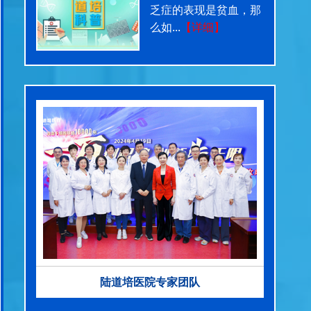
乏症的表现是贫血，那
么如...
【详细】
陆道培医院专家团队