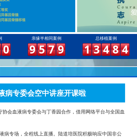
例
亲缘半相同案例
总移植案例
0
9
5
7
9
1
3
4
8
4
液病专委会空中讲座开课啦
疗协会血液病专委会与丁香园合作，借用网络平台与全国血
办血液病专场，全程线上直播。陆道培医院积极响应中国非公