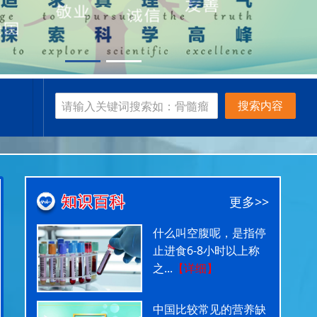
搜索内容
更多>>
什么叫空腹呢，是指停
止进食6-8小时以上称
之...
【详细】
中国比较常见的营养缺