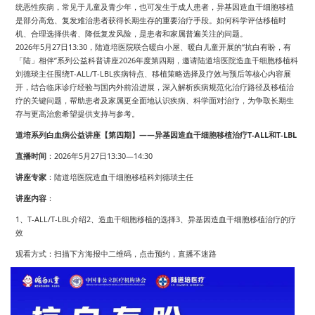
统恶性疾病，常见于儿童及青少年，也可发生于成人患者，异基因造血干细胞移植
是部分高危、复发难治患者获得长期生存的重要治疗手段。如何科学评估移植时
机、合理选择供者、降低复发风险，是患者和家属普遍关注的问题。
2026年5月27日13:30，陆道培医院联合暖白小屋、暖白儿童开展的“抗白有盼，有
「陆」相伴”系列公益科普讲座2026年度第四期，邀请陆道培医院造血干细胞移植科
刘德琰主任围绕T-ALL/T-LBL疾病特点、移植策略选择及疗效与预后等核心内容展
开，结合临床诊疗经验与国内外前沿进展，深入解析疾病规范化治疗路径及移植治
疗的关键问题，帮助患者及家属更全面地认识疾病、科学面对治疗，为争取长期生
存与更高治愈希望提供支持与参考。
道培系列白血病公益讲座【第四期】——异基因造血干细胞移植治疗T-ALL和T-LBL
直播时间
：2026年5月27日13:30—14:30
讲座专家
：陆道培医院造血干细胞移植科刘德琰主任
讲座内容
：
1、T-ALL/T-LBL介绍2、造血干细胞移植的选择3、异基因造血干细胞移植治疗的疗
效
观看方式：扫描下方海报中二维码，点击预约，直播不迷路