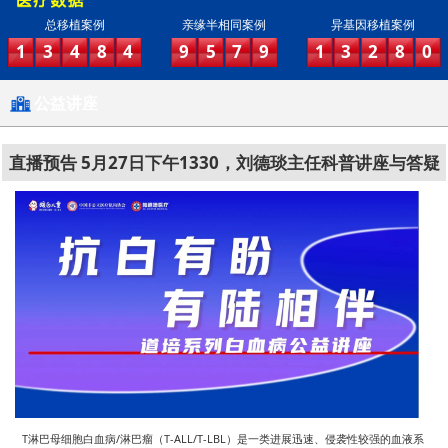
总移植案例
亲缘半相同案例
异基因移植案例
1
3
4
8
4
9
5
7
9
1
3
2
8
0
公益讲座
直播预告 5月27日下午1330，刘德琰主任科普讲座与答疑
T淋巴母细胞白血病/淋巴瘤（T-ALL/T-LBL）是一类进展迅速、侵袭性较强的血液系