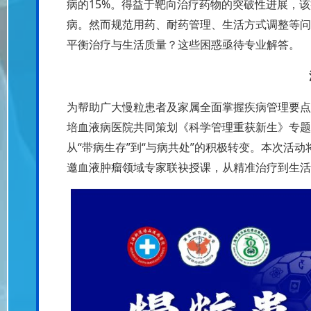
15%
病的
。得益于靶向治疗药物的突破性进展，该
病。然而规范用药、耐药管理、生活方式调整等问
平衡治疗与生活质量？这些困惑亟待专业解答。
为帮助广大慢粒患者及家属全面掌握疾病管理要点
培血液病医院共同策划《科学管理
重获新生》专题
“
”
“
”
从
带病生存
到
与病共处
的积极转变。本次活动
邀血液肿瘤领域专家联袂授课，从精准治疗到生活