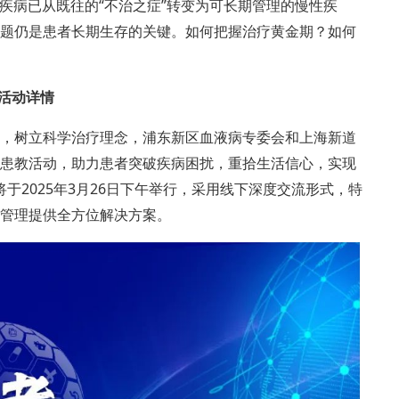
“
”
疾病已从既往的
不治之症
转变为可长期管理的慢性疾
题仍是患者长期生存的关键。如何把握治疗黄金期？如何
活动详情
，树立科学治疗理念，浦东新区血液病专委会和上海新道
患教活动，助力患者突破疾病困扰，重拾生活信心，实现
2025
3
26
将于
年
月
日下午举行，采用线下深度交流形式，特
管理提供全方位解决方案。