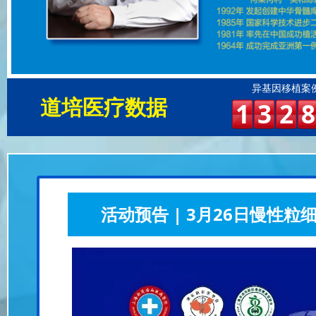
异基因移植案
道培医疗数据
1
3
2
8
活动预告 | 3月26日慢性