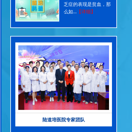
乏症的表现是贫血，那
么如...
【详细】
陆道培医院专家团队