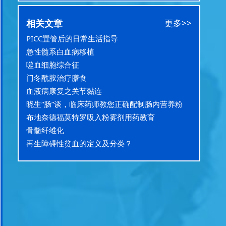
相关文章
更多>>
PICC置管后的日常生活指导
急性髓系白血病移植
噬血细胞综合征
门冬酰胺治疗膳食
血液病康复之关节黏连
晓生“肠”谈，临床药师教您正确配制肠内营养粉
布地奈德福莫特罗吸入粉雾剂用药教育
骨髓纤维化
再生障碍性贫血的定义及分类？