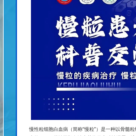
“
”
慢性粒细胞白血病（简称
慢粒
）是一种以骨髓粒