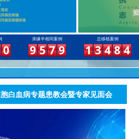
例
亲缘半相同案例
总移植案例
0
9
5
7
9
1
3
4
8
4
粒细胞白血病专题患教会暨专家见面会