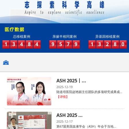
总移植案例
亲缘半相同案例
异基因移植案例
1
3
4
8
4
9
5
7
9
1
3
2
8
0
ASH 2025丨...
2025-12-19
陆道培医院赵艳丽主任团队的多项研究成果成...
【详情】
ASH 2025 ...
2025-12-17
第67届美国血液学会（ASH）年会于当地...