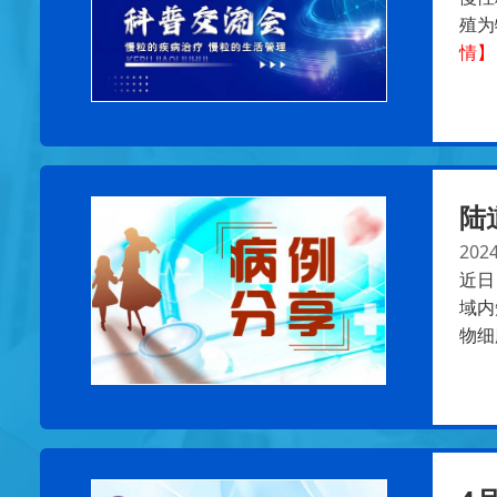
殖为
情】
陆
2024
近日
域内
物细