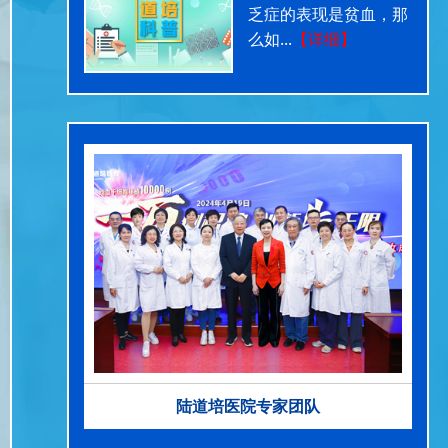
乏症的表现是贫血，那
么如...
【详细】
陆道培医院专家团队