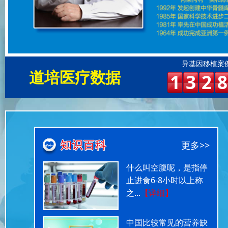
异基因移植案
道培医疗数据
1
3
2
8
更多>>
什么叫空腹呢，是指停
止进食6-8小时以上称
之...
【详细】
中国比较常见的营养缺