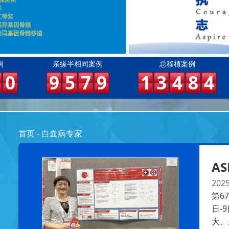
例
亲缘半相同案例
总移植案例
0
9
5
7
9
1
3
4
8
4
首页
-
白血病专家
AS
2025
第6
日-
大、