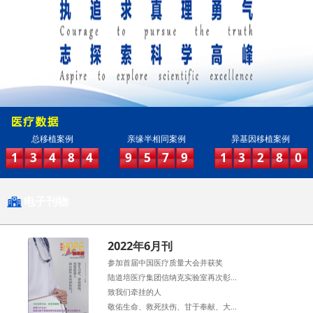
总移植案例
亲缘半相同案例
异基因移植案例
1
3
4
8
4
9
5
7
9
1
3
2
8
0
电子刊物
2022年6月刊
参加首届中国医疗质量大会并获奖
陆道培医疗集团信纳克实验室再次彰...
致我们牵挂的人
敬佑生命、救死扶伤、甘于奉献、大...