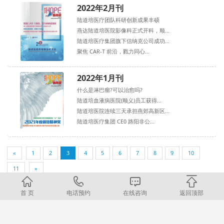
2022年2月刊
陆道培医疗团队科研创新成果丰硕
燕达陆道培医院影像科正式开科，顺...
陆道培医疗集团旗下信纳克公司成功...
聚焦 CAR-T 前沿，戮力同心...
2022年1月刊
什么是淋巴瘤?可以治愈吗?
陆道培血液病医院(顺义)员工获得...
陆道培医院连续三天承担燕郊高新区...
陆道培医疗集团 CE0 路阳非公...
«
1
2
3
4
5
6
7
8
9
10
11
»
首 页
电话预约
在线咨询
返回顶部