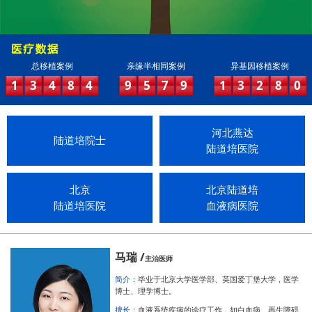
总移植案例
亲缘半相同案例
异基因移植案例
1
3
4
8
4
9
5
7
9
1
3
2
8
0
河北燕达
陆道培院士
陆道培医院
北京
北京陆道培
陆道培医院
血液病医院
马瑞 /
主治医师
简介：
毕业于北京大学医学部、英国爱丁堡大学，医学
博士、理学博士。
擅长：
血液系统疾病的诊疗工作，如白血病、再生障碍