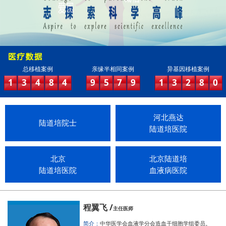
总移植案例
亲缘半相同案例
异基因移植案例
1
3
4
8
4
9
5
7
9
1
3
2
8
0
河北燕达
陆道培院士
陆道培医院
北京
北京陆道培
陆道培医院
血液病医院
程翼飞 /
主任医师
简介：
中华医学会血液学分会造血干细胞学组委员。