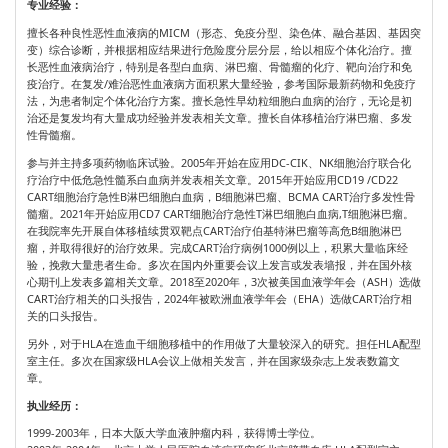
专业经验：
擅长各种良性恶性血液病的MICM（形态、免疫分型、染色体、融合基因、基因突
变）综合诊断，并根据相应结果进行危险度分层分层，给以相应个体化治疗。擅
长恶性血液病治疗，特别是各型白血病、淋巴瘤、骨髓瘤的化疗、靶向治疗和免
疫治疗。在复发/难治恶性血液病方面积累大量经验，参考国际最新药物和免疫疗
法，为患者制定个体化治疗方案。擅长急性早幼粒细胞白血病的治疗，无论是初
治还是复发均有大量成功经验并发表相关文章。擅长自体移植治疗淋巴瘤、多发
性骨髓瘤。
参与并主持多项药物临床试验。2005年开始在应用DC-CIK、NK细胞治疗联合化
疗治疗中低危急性髓系白血病并发表相关文章。2015年开始应用CD19 /CD22
CART细胞治疗急性B淋巴细胞白血病，B细胞淋巴瘤、BCMA CART治疗多发性骨
髓瘤。2021年开始应用CD7 CART细胞治疗急性T淋巴细胞白血病,T细胞淋巴瘤。
在我院率先开展自体移植续贯双靶点CART治疗伯基特淋巴瘤等高危B细胞淋巴
瘤，并取得很好的治疗效果。完成CART治疗病例1000例以上，积累大量临床经
验，挽救大量患者生命。多次在国内外重要会议上发言或发表墙报，并在国外核
心期刊上发表多篇相关文章。2018至2020年，3次被美国血液学年会（ASH）选做
CART治疗相关的口头报告，2024年被欧洲血液学年会（EHA）选做CART治疗相
关的口头报告。
另外，对于HLA在造血干细胞移植中的作用做了大量较深入的研究。担任HLA配型
室主任。多次在国家级HLA会议上做相关发言，并在国家级杂志上发表数篇文
章。
执业经历：
1999-2003年，日本大阪大学血液肿瘤内科，获得博士学位。