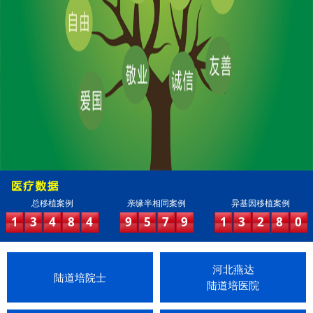
总移植案例
亲缘半相同案例
异基因移植案例
1
3
4
8
4
9
5
7
9
1
3
2
8
0
河北燕达
陆道培院士
陆道培医院