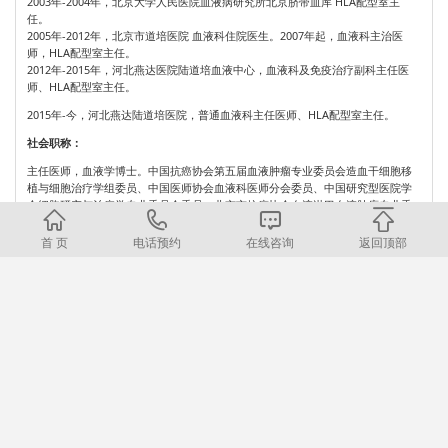
2003年-2004年，北京大学人民医院血液病研究所北京脐带血库 HLA配型室主
任。
2005年-2012年，北京市道培医院 血液科住院医生。2007年起，血液科主治医
师，HLA配型室主任。
2012年-2015年，河北燕达医院陆道培血液中心，血液科及免疫治疗副科主任医
师、HLA配型室主任。
2015年-今，河北燕达陆道培医院，普通血液科主任医师、HLA配型室主任。
社会职称：
主任医师，血液学博士。中国抗癌协会第五届血液肿瘤专业委员会造血干细胞移
植与细胞治疗学组委员、中国医师协会血液科医师分会委员、中国研究型医院学
会细胞研究与治疗学专业委员会委员、北京市抗癌协会血液淋巴血液肿瘤专业委
员会委员、北京市癌症防治学会红细胞疾病专业委员会委员、河北省血液学会淋
巴瘤专业委员会委员，廊坊市门诊特殊疾病鉴定专家、廊坊市抗癌协会药物临床
首 页
电话预约
在线咨询
返回顶部
试验安全性评价专业委员会常务委员。
招聘信息
医院地址