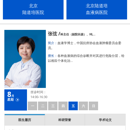
北京
北京陆道培
陆道培医院
血液病医院
张弦 /
科主任（副院长级）、HL...
简介：
血液学博士，中国抗癌协会血液肿瘤委员会委
员。
擅长：
各种血液病的综合诊断并对其进行危险分层，给
以相应个体化治...
8
坐诊时间：
月
14:00-16:30
星期
一
二
三
四
五
六
日
医生履历
科研荣誉
学术论文