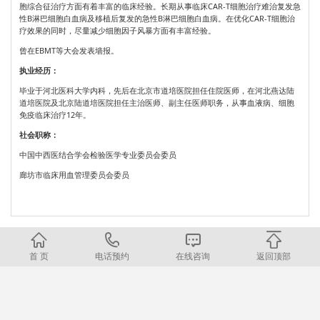
胞综合征治疗方面有着丰富的临床经验。长期从事临床CAR-T细胞治疗难治复发急
性B淋巴细胞白血病及移植后复发的急性B淋巴细胞白血病。在优化CAR-T细胞治
疗效果的同时，尽量减少细胞因子风暴方面有丰富经验。
曾在EBMT等大会发表墙报。
执业经历：
毕业于河北医科大学内科，先后在北京市道培医院担任住院医师，在河北燕达陆
道培医院及北京陆道培医院担任主治医师、副主任医师职务，从事血液病、细胞
免疫临床治疗12年。
社会职称：
中国中西医结合学会检验医学专业委员会委员
廊坊市临床用血管理委员会委员
首 页
电话预约
在线咨询
返回顶部