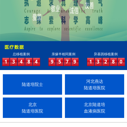
总移植案例
亲缘半相同案例
异基因移植案例
1
3
4
8
4
9
5
7
9
1
3
2
8
0
河北燕达
陆道培院士
陆道培医院
北京
北京陆道培
陆道培医院
血液病医院