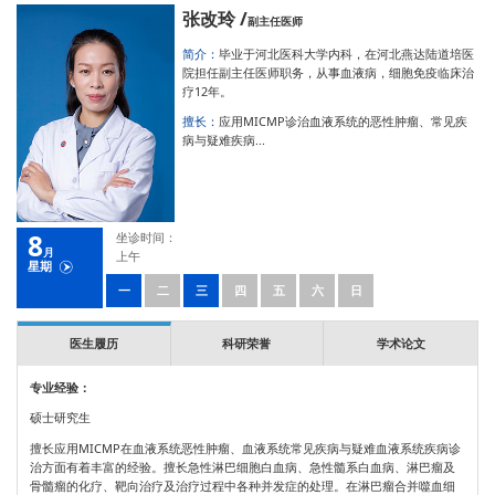
张改玲 /
副主任医师
简介：
毕业于河北医科大学内科，在河北燕达陆道培医
院担任副主任医师职务，从事血液病，细胞免疫临床治
疗12年。
擅长：
应用MICMP诊治血液系统的恶性肿瘤、常见疾
病与疑难疾病...
8
坐诊时间：
月
上午
星期
一
二
三
四
五
六
日
医生履历
科研荣誉
学术论文
专业经验：
硕士研究生
擅长应用MICMP在血液系统恶性肿瘤、血液系统常见疾病与疑难血液系统疾病诊
治方面有着丰富的经验。擅长急性淋巴细胞白血病、急性髓系白血病、淋巴瘤及
骨髓瘤的化疗、靶向治疗及治疗过程中各种并发症的处理。在淋巴瘤合并噬血细