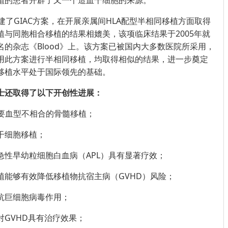
植的患者开辟了又一个造血干细胞的来源。
建了GIAC方案，在开展亲属间HLA配型半相同移植方面取得
植与同胞相合移植的结果相媲美，该项临床结果于2005年就
的杂志《Blood》上。该方案已被国内大多数医院所采用，
用此方案进行半相同移植，均取得相似的结果，进一步奠定
移植水平处于国际领先的基础。
士还取得了以下开创性进展：
主要血型不相合的骨髓移植；
干细胞移植；
急性早幼粒细胞白血病（APL）具有显著疗效；
植能够有效降低移植物抗宿主病（GVHD）风险；
抗巨细胞病毒作用；
GVHD具有治疗效果；