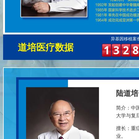
异基因移植案
道培医疗数据
1
3
2
8
陆道培 
简介：
中
大学与复旦
擅长：
重
业。