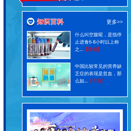
更多>>
什么叫空腹呢，是指停
止进食6-8小时以上称
之...
【详细】
中国比较常见的营养缺
乏症的表现是贫血，那
么如...
【详细】