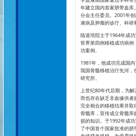
学血液病国家重点学科带头
年建立国内首家脐带血库。
分会主任委员。2001年
液病及肿瘤的诊疗、科研
陆道培院士于1964年
世界第四例移植成功病例
功案例。
1981年，他成功完成国
我国骨髓移植治疗先河，
研究所。
上世纪80年代后期，为
而也存在缺乏非血缘供者
完全相合的移植结果并取
骨髓库，宣传成立骨髓库
损的知识。于1992年成
了中国首个国家批准的脐