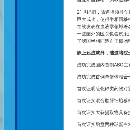
血缘脐血移植，为亟需移
21世纪初，陆道培领导创
巨大成功，使得半相同移
在线发表在血液学领域著名
一些国外的医院也尝试采
了我国半相同造血干细胞
除上述成就外，陆道培院
成功完成国内首例ABO
成功完成首例单倍体相合
首次证明硫化砷类药物对
首次证实混合胎肝细胞移
首次证实大蒜提取物具备
首次证实胎盘丙种球蛋白对