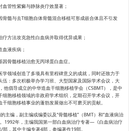
对血管性紫癜与静脉炎疗效显著；
因骨髓与去T细胞自体骨髓混合移植可形成嵌合体且不引发
治疗方法攻克急性白血病并取得优异成果；
性血液疾病；
基因骨髓移植治愈无丙球蛋白血症。
医学领域创造了多项具有里程碑意义的成就，同时还致力于
队伍：多次积极举办学习班、大型国家及国际学术会议，大
年，他倡导成立的中华造血干细胞移植学会（CSBMT），是中
干细胞移植领域的非政府学术组织，定期召开学术会议，开
血干细胞移植事业的蓬勃发展做出不可磨灭的贡献。
的主编，副主编或编委以及“骨髓移植”（BMT）和“血液病治
。1992年，主编我国第一部白血病治疗专著—《白血病治疗
篇/部，其中主编专著4部，参编著作19部。