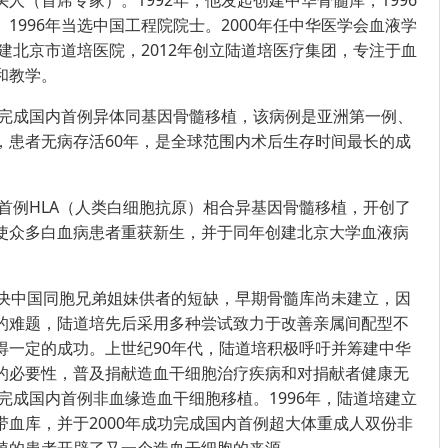
人（首席专家）。1992年，他发起创建中华骨髓库，1996
1996年当选中国工程院院士。2000年任中华医学会血液学
创建北京市道培医院，2012年创立陆道培医疗集团，专注于血
和教学。
成功完成国内首例异体同基因骨髓移植，该病例是亚洲第一例、
，患者无病存活60年，是全球范围内术后生存时间最长的成
内首例HLA（人类白细胞抗原）相合异基因骨髓移植，开创了
使众多白血病患者重获新生，并于同年创建北京大学血液病
解决中国同胞兄弟姐妹供者的短缺，早期骨髓库尚未建立，因
的难题，陆道培先后采用多种尝试致力于改善亲属间配型不
得一定的成功。上世纪90年代，陆道培积极呼吁并筹建中华
的必要性，普及捐献造血干细胞治疗疾病和对捐献者健康无
功完成国内首例非血缘造血干细胞移植。1996年，陆道培建立
带血库，并于2000年成功完成国内首例超大体重成人双份非